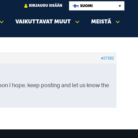
KIRJAUDU SISÄÄN
SUOMI
VAIKUTTAVAT MUUT
MEISTÄ
#27282
oon I hope. keep posting and let us know the