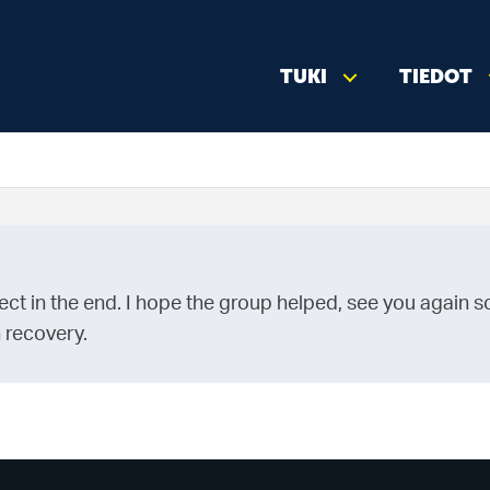
TUKI
TIEDOT
t in the end. I hope the group helped, see you again s
n recovery.